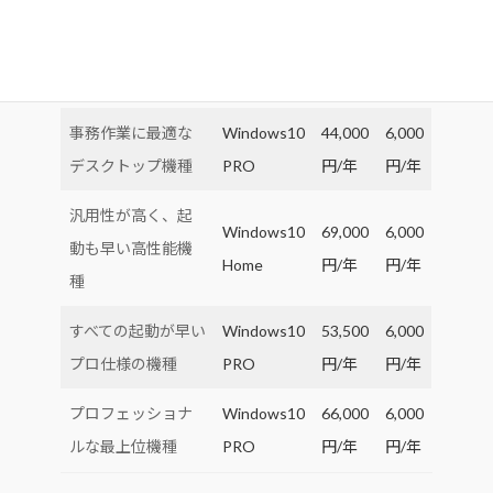
持ち運びに優れた
Windows10
34,000
6,000
軽量・小型のノー
Home
円/年
円/年
ト
事務作業に最適な
Windows10
44,000
6,000
デスクトップ機種
PRO
円/年
円/年
汎用性が高く、起
Windows10
69,000
6,000
動も早い高性能機
Home
円/年
円/年
種
すべての起動が早い
Windows10
53,500
6,000
プロ仕様の機種
PRO
円/年
円/年
プロフェッショナ
Windows10
66,000
6,000
ルな最上位機種
PRO
円/年
円/年