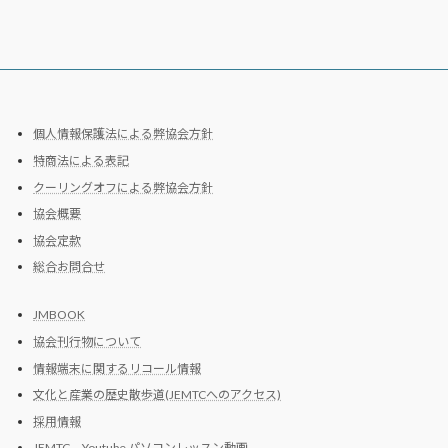
個人情報保護法による弊協会方針
特商法による表記
クーリングオフによる弊協会方針
協会概要
協会定款
総合お問合せ
JMBOOK
協会刊行物について
情報端末に関するリコール情報
文化と産業の歴史散歩道(JEMTCへのアクセス)
採用情報
JEMTC Youtube パソコンレッスン動画